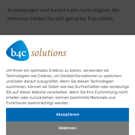
Anmeldungen sind zurzeit noch nicht möglich. Bei
Interesse melden Sie sich gerne bei Frau Hillers.
Aktuelle Termine
Um Ihnen ein optimales Erlebnis zu bieten, verwenden wir
Technologien wie Cookies, um Geräteinformationen zu speichern
und/oder darauf zuzugreifen. Wenn Sie diesen Technologien
zustimmen, können wir Daten wie das Surfverhalten oder eindeutige
IDs auf dieser Website verarbeiten. Wenn Sie Ihre Zustimmung nicht
11.-12.09.2026
erteilen oder zurückziehen, können bestimmte Merkmale und
Funktionen beeinträchtigt werden.
WAPPA Basiskurs Kinder-Pneumologie in Köln
Akzeptieren
Ablehnen