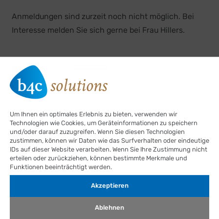
Anmeldungen sind zurzeit noch nicht möglich. Bei
Interesse melden Sie sich gerne bei Frau Hillers.
Aktuelle Termine
Um Ihnen ein optimales Erlebnis zu bieten, verwenden wir
Technologien wie Cookies, um Geräteinformationen zu speichern
und/oder darauf zuzugreifen. Wenn Sie diesen Technologien
zustimmen, können wir Daten wie das Surfverhalten oder eindeutige
IDs auf dieser Website verarbeiten. Wenn Sie Ihre Zustimmung nicht
11.-12.09.2026
erteilen oder zurückziehen, können bestimmte Merkmale und
Funktionen beeinträchtigt werden.
WAPPA Basiskurs Kinder-Pneumologie in Köln
Akzeptieren
Ablehnen