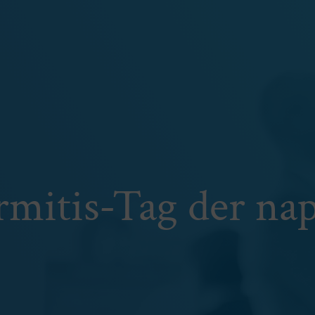
rmitis-Tag der na